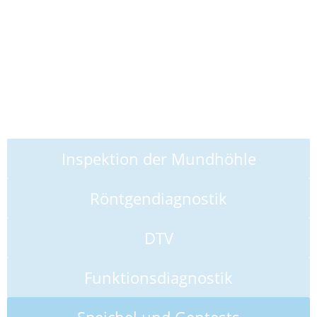
Diagnostik
Grundvoraussetzung für jede Behandlung ist die
genaue Untersuchung der betroffenen Bereiche und
Strukturen.
Inspektion der Mundhöhle
Röntgendiagnostik
DTV
Funktionsdiagnostik