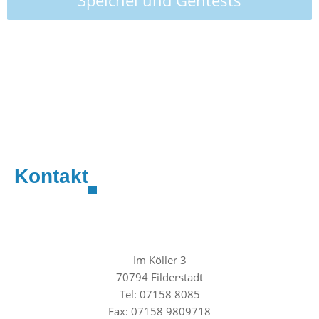
Speichel und Gentests
Zur Bestimmung des individuellen Erkrankungsrisikos stehen
spezielle Tests zur Optimierung der Therapie zur Verfügung.
Kontakt
Im Köller 3
70794 Filderstadt
Tel: 07158 8085
Fax: 07158 9809718