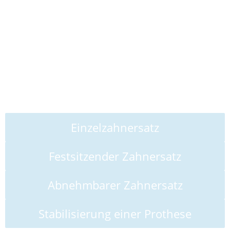
Implantologie
Implantate sind heute dank jahrzehntelanger
Forschungsarbeit und Erfahrung für die meisten
Patienten ein sehr sicheres Mittel zum Ersatz
fehlender Zähne.
Einzelzahnersatz
Festsitzender Zahnersatz
Abnehmbarer Zahnersatz
Stabilisierung einer Prothese